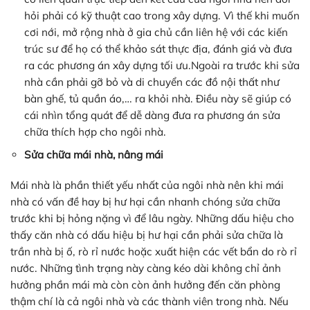
hỏi phải có kỹ thuật cao trong xây dựng. Vì thế khi muốn
cơi nới, mở rộng nhà ở gia chủ cần liên hệ với các kiến
trúc sư để họ có thể khảo sát thực địa, đánh giá và đưa
ra các phương án xây dựng tối ưu.Ngoài ra trước khi sửa
nhà cần phải gỡ bỏ và di chuyển các đồ nội thất như
bàn ghế, tủ quần áo,… ra khỏi nhà. Điều này sẽ giúp có
cái nhìn tổng quát để dễ dàng đưa ra phương án sửa
chữa thích hợp cho ngôi nhà.
Sửa chữa mái nhà, nâng mái
Mái nhà là phần thiết yếu nhất của ngôi nhà nên khi mái
nhà có vấn đề hay bị hư hại cần nhanh chóng sửa chữa
trước khi bị hỏng nặng vì để lâu ngày. Những dấu hiệu cho
thấy căn nhà có dấu hiệu bị hư hại cần phải sửa chữa là
trần nhà bị ố, rò rỉ nước hoặc xuất hiện các vết bẩn do rò rỉ
nước. Những tình trạng này càng kéo dài không chỉ ảnh
hưởng phần mái mà còn còn ảnh hưởng đến căn phòng
thậm chí là cả ngôi nhà và các thành viên trong nhà. Nếu