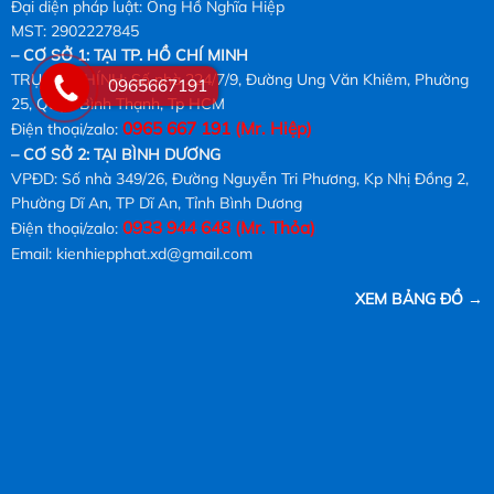
Đại diện pháp luật: Ông Hồ Nghĩa Hiệp
MST: 2902227845
– CƠ SỞ 1: TẠI TP. HỒ CHÍ MINH
TRỤ SỞ CHÍNH: Số nhà 224/7/9, Đường Ung Văn Khiêm, Phường
0965667191
25, Quận Bình Thạnh, Tp HCM
0965 667 191
(Mr. Hiệp)
Điện thoại/zalo:
– CƠ SỞ 2: TẠI BÌNH DƯƠNG
VPĐD: Số nhà 349/26, Đường Nguyễn Tri Phương, Kp Nhị Đồng 2,
Phường Dĩ An, TP Dĩ An, Tỉnh Bình Dương
0933 944 648 (Mr. Thỏa)
Điện thoại/zalo:
Email: kienhiepphat.xd@gmail.com
XEM BẢNG ĐỒ
→