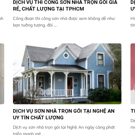
DỊCH VỤ THI CÔNG SƠN NHÀ TRỌN GÓI GIÁ
D
RẺ, CHẤT LƯỢNG TẠI TPHCM
U
nh
Công đoạn thi công sơn nhà được xem không dễ như
Hi
bạn tưởng tượng, đòi ...
tín
DỊCH VỤ SƠN NHÀ TRỌN GÓI TẠI NGHỆ AN
T
UY TÍN CHẤT LƯỢNG
Dị
Dịch vụ sơn nhà trọn gói tại Nghệ An ngày càng phát
mộ
triển mạnh mẽ ...