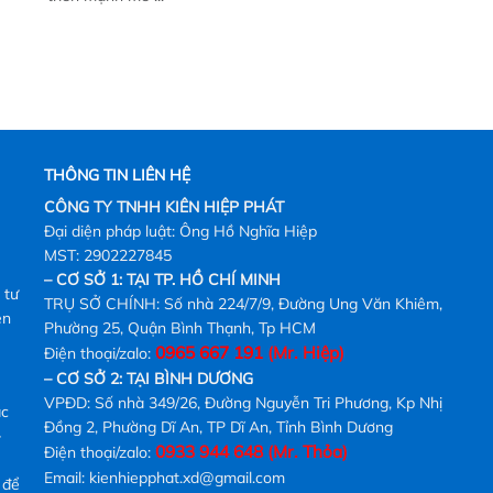
THÔNG TIN LIÊN HỆ
CÔNG TY TNHH KIÊN HIỆP PHÁT
Đại diện pháp luật: Ông Hồ Nghĩa Hiệp
MST: 2902227845
– CƠ SỞ 1: TẠI TP. HỒ CHÍ MINH
 tư
TRỤ SỞ CHÍNH: Số nhà 224/7/9, Đường Ung Văn Khiêm,
ên
Phường 25, Quận Bình Thạnh, Tp HCM
0965 667 191
(Mr. Hiệp)
Điện thoại/zalo:
– CƠ SỞ 2: TẠI BÌNH DƯƠNG
VPĐD: Số nhà 349/26, Đường Nguyễn Tri Phương, Kp Nhị
ác
Đồng 2, Phường Dĩ An, TP Dĩ An, Tỉnh Bình Dương
0933 944 648 (Mr. Thỏa)
Điện thoại/zalo:
Email: kienhiepphat.xd@gmail.com
 để