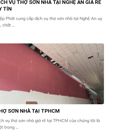
ỊCH VỤ THỢ SƠN NHÀ TẠI NGHỆ AN GIÁ RẺ
Y TÍN
ệp Phát cung cấp dịch vụ thợ sơn nhà tại Nghệ An uy
, chất ...
HỢ SƠN NHÀ TẠI TPHCM
ch vụ thợ sơn nhà giá rẽ tại TPHCM của chúng tôi là
t trong ...