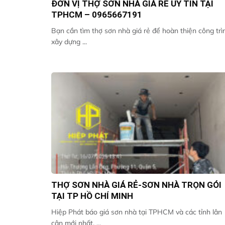
ĐƠN VỊ THỢ SƠN NHÀ GIÁ RẺ UY TÍN TẠI
TPHCM – 0965667191
Bạn cần tìm thợ sơn nhà giá rẻ để hoàn thiện công trì
xây dựng ...
THỢ SƠN NHÀ GIÁ RẺ-SƠN NHÀ TRỌN GÓI
TẠI TP HỒ CHÍ MINH
Hiệp Phát báo giá sơn nhà tại TPHCM và các tỉnh lân
cận mới nhất, ...