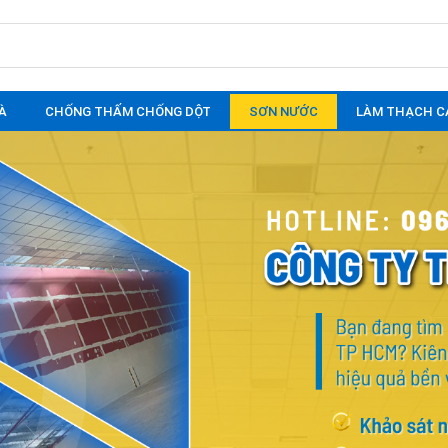
À
CHỐNG THẤM CHỐNG DỘT
SƠN NƯỚC
LÀM THẠCH C