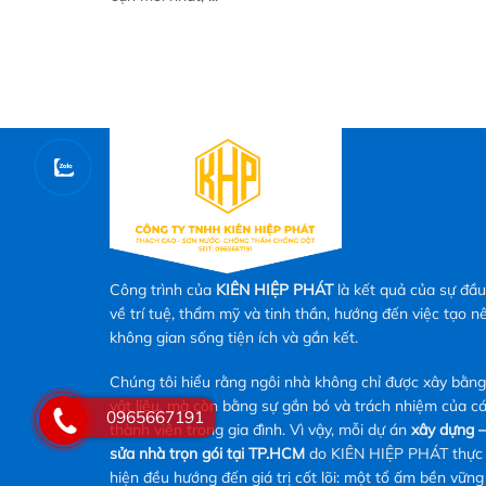
Công trình của
KIÊN HIỆP PHÁT
là kết quả của sự đầu
về trí tuệ, thẩm mỹ và tinh thần, hướng đến việc tạo n
không gian sống tiện ích và gắn kết.
Chúng tôi hiểu rằng ngôi nhà không chỉ được xây bằng
vật liệu, mà còn bằng sự gắn bó và trách nhiệm của c
0965667191
thành viên trong gia đình. Vì vậy, mỗi dự án
xây dựng –
sửa nhà trọn gói tại TP.HCM
do KIÊN HIỆP PHÁT thực
hiện đều hướng đến giá trị cốt lõi: một tổ ấm bền vững