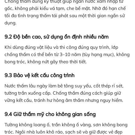
Chống thấm đúng kỹ thuật giúp ngăn nước xâm nhập từ
gốc, không phải kiểu vá tạm, che bề mặt. Nhờ đó hạn chế
tối đa tình trạng thấm tái phát sau một thời gian ngắn sử
dụng.
9.2 Độ bền cao, sử dụng ổn định nhiều năm
Khi dùng đúng vật liệu và thi công đúng quy trình, lớp
chống thấm có thể bền từ 3–10 năm (tùy hạng mục), không
bong tróc, không nứt gãy theo thời tiết.
9.3 Bảo vệ kết cấu công trình
Nước thấm lâu ngày làm bê tông suy yếu, cốt thép rỉ sét,
tường trần xuống cấp. Chống thấm đúng cách giúp giữ
vững kết cấu, tránh hư hỏng âm thầm nhưng nguy hiểm.
9.4 Giữ thẩm mỹ cho không gian sống
Tường không loang ố, trần không ố vàng, sơn không bong
tróc. Ngôi nhà luôn khô ráo, sạch sẽ và giữ được vẻ đẹp