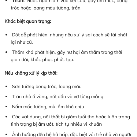
Thấm
: Nước ngấm âm vào kết cấu, gây ẩm mốc, bong
tróc hoặc loang màu tường, trần.
Khác biệt quan trọng:
Dột dễ phát hiện, nhưng nếu xử lý sai cách sẽ tái phát
lại như cũ.
Thấm khó phát hiện, gây hư hại âm thầm trong thời
gian dài, khắc phục phức tạp.
Nếu không xử lý kịp thời:
Sơn tường bong tróc, loang màu
Trần nhà ố vàng, nứt dần và vỡ từng mảng
Nấm mốc tường, mùi ẩm khó chịu
Các vật dụng, nội thất bị giảm tuổi thọ hoặc luôn trong
tình trạng bị ẩm ướt, tích tụ nhiều vi khuẩn
Ảnh hưởng đến hệ hô hấp, đặc biệt với trẻ nhỏ và người