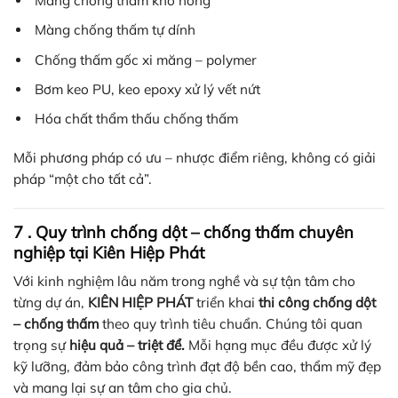
Màng chống thấm khò nóng
Màng chống thấm tự dính
Chống thấm gốc xi măng – polymer
Bơm keo PU, keo epoxy xử lý vết nứt
Hóa chất thẩm thấu chống thấm
Mỗi phương pháp có ưu – nhược điểm riêng, không có giải
pháp “một cho tất cả”.
7 . Quy trình chống dột – chống thấm chuyên
nghiệp tại Kiên Hiệp Phát
Với kinh nghiệm lâu năm trong nghề và sự tận tâm cho
từng dự án,
KIÊN HIỆP PHÁT
triển khai
thi công chống dột
– chống thấm
theo quy trình tiêu chuẩn. Chúng tôi quan
trọng sự
hiệu quả – triệt để.
Mỗi hạng mục đều được xử lý
kỹ lưỡng, đảm bảo công trình đạt độ bền cao, thẩm mỹ đẹp
và mang lại sự an tâm cho gia chủ.