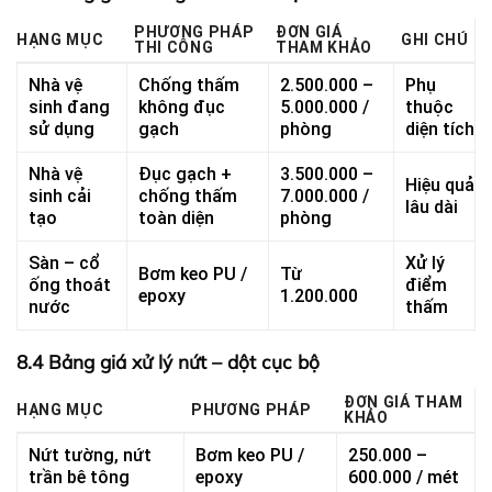
PHƯƠNG PHÁP
ĐƠN GIÁ
HẠNG MỤC
GHI CHÚ
THI CÔNG
THAM KHẢO
Nhà vệ
Chống thấm
2.500.000 –
Phụ
sinh đang
không đục
5.000.000 /
thuộc
sử dụng
gạch
phòng
diện tích
Nhà vệ
Đục gạch +
3.500.000 –
Hiệu quả
sinh cải
chống thấm
7.000.000 /
lâu dài
tạo
toàn diện
phòng
Sàn – cổ
Xử lý
Bơm keo PU /
Từ
ống thoát
điểm
epoxy
1.200.000
nước
thấm
8.4 Bảng giá xử lý nứt – dột cục bộ
ĐƠN GIÁ THAM
HẠNG MỤC
PHƯƠNG PHÁP
KHẢO
Nứt tường, nứt
Bơm keo PU /
250.000 –
trần bê tông
epoxy
600.000 / mét