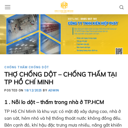
Skip
to
content
CHỐNG THẤM CHỐNG DỘT
THỢ CHỐNG DỘT – CHỐNG THẤM TẠI
TP HỒ CHÍ MINH
POSTED ON
18/12/2025
BY
ADMIN
1 . Nỗi lo dột – thấm trong nhà ở TP.HCM
TP Hồ Chí Minh là khu vực có mật độ xây dựng cao, nhà ở
san sát, hẻm nhỏ và hệ thống thoát nước không đồng đều.
Bên cạnh đó, khí hậu đặc trưng mưa nhiều, nắng gắt khiến