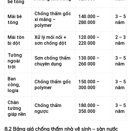
bê tông
Chống thấm gốc
Mái bê
140.000 –
3 – 5
xi măng –
tông
280.000
năm
polymer
Mái tôn
Xử lý mối nối +
120.000 –
2 – 3
bị dột
sơn chống dột
220.000
năm
Tường
Sơn chống thấm
130.000 –
3 – 5
ngoài
chuyên dụng
260.000
năm
trời
Ban
Chống thấm gốc
150.000 –
3 – 5
công,
polymer
300.000
năm
logia
Chân
Chống thấm
180.000 –
3 – 5
tường
ngược
350.000
năm
giáp nền
8.2 Bảng giá chống thấm nhà vệ sinh – sàn nước