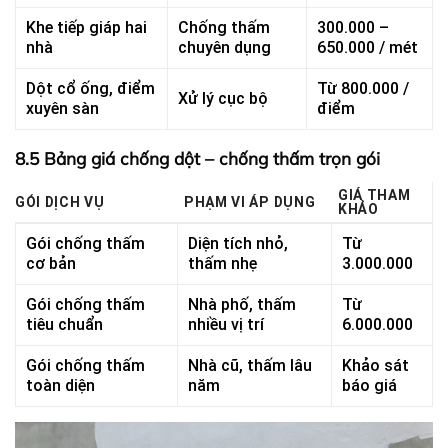
Khe tiếp giáp hai
Chống thấm
300.000 –
nhà
chuyên dụng
650.000 / mét
Dột cổ ống, điểm
Từ 800.000 /
Xử lý cục bộ
xuyên sàn
điểm
8.5 Bảng giá chống dột – chống thấm trọn gói
GIÁ THAM
GÓI DỊCH VỤ
PHẠM VI ÁP DỤNG
KHẢO
Gói chống thấm
Diện tích nhỏ,
Từ
cơ bản
thấm nhẹ
3.000.000
Gói chống thấm
Nhà phố, thấm
Từ
tiêu chuẩn
nhiều vị trí
6.000.000
Gói chống thấm
Nhà cũ, thấm lâu
Khảo sát
toàn diện
năm
báo giá