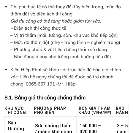
Chi phí thực tế có thể thay đổi tùy hiện trạng, mức độ
thấm dột và diện tích thi công.
Giá thi công có thể tăng hoặc giảm tùy vào:
–
Diện tích thi công thực tế
– Vị trí thấm (mái, tường, sàn, khu vực khó tiếp cận)
– Mức độ thấm dột (nhẹ – trung bình – nghiêm trọng)
– Phương pháp & vật liệu chống thấm sử dụng
– Nhà đang ở hay nhà trống (ảnh hưởng tiến độ)
Kiên Hiệp Phát sẽ khảo sát trực tiếp để báo giá chính
xác. Liên hệ ngay chúng tôi để được hỗ trợ nhanh
chóng: 0965 667 191 (Mr. Hiệp)
8.1. Bảng giá thi công chống thấm
KHU VỰC
PHƯƠNG PHÁP
ĐƠN GIÁ THAM
BẢO
THI CÔNG
PHỔ BIẾN
KHẢO (VNĐ/M²)
HÀNH
Sân
Sơn chống thấm
150.000 –
3 – 5
thượng
/ màng khò nóng
320.000
năm