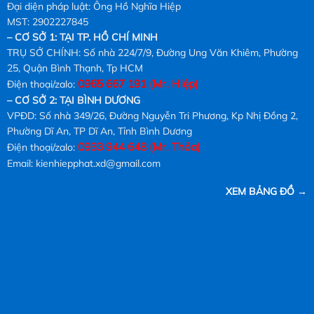
Đại diện pháp luật: Ông Hồ Nghĩa Hiệp
MST: 2902227845
– CƠ SỞ 1: TẠI TP. HỒ CHÍ MINH
TRỤ SỞ CHÍNH: Số nhà 224/7/9, Đường Ung Văn Khiêm, Phường
25, Quận Bình Thạnh, Tp HCM
0965 667 191
(Mr. Hiệp)
Điện thoại/zalo:
– CƠ SỞ 2: TẠI BÌNH DƯƠNG
VPĐD: Số nhà 349/26, Đường Nguyễn Tri Phương, Kp Nhị Đồng 2,
Phường Dĩ An, TP Dĩ An, Tỉnh Bình Dương
0933 944 648 (Mr. Thỏa)
Điện thoại/zalo:
Email: kienhiepphat.xd@gmail.com
XEM BẢNG ĐỒ
→