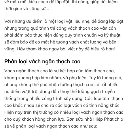
về mẫu mã, kiểu cách dễ lắp đặt, thi công, giúp tiết kiệm
thời gian và công sức.
Với những ưu điểm là một loại vật liệu nhẹ, dễ dàng lắp đặt
nhưng trong quá trình thi công vách thạch cao vẫn cần
phải đảm bảo thực hiện đúng quy trình chuẩn và kỹ thuật
sẽ đảm bảo để có một hệ tường vách chất lượng và bền
vững. Hãy tham khảo ngay bài viết này để hiểu rõ hơn!
Phân loại vách ngăn thạch cao
Vách ngăn thạch cao là sự kết hợp của tấm thạch cao,
khung xương hợp kim nhôm, và phụ kiện. Tuy là tường giả,
nhưng không thể phủ nhận tường thạch cao có rất nhiều
ưu điểm vượt trội đang dần thay thế tường gạch truyền
thống trong nhiều công trình xây dựng. Các loại tấm thạch
cao khác nhau sẽ cho ra các loại vách có tính năng khác
Hiện nay trên thị trường có nhiều loại vách ngăn thạch cao
cho quý khách hàng chọn lựa. Sơn sửa nhà Hiệp Phát chia
sẻ về phân loại vách ngăn thạch cao như sau: