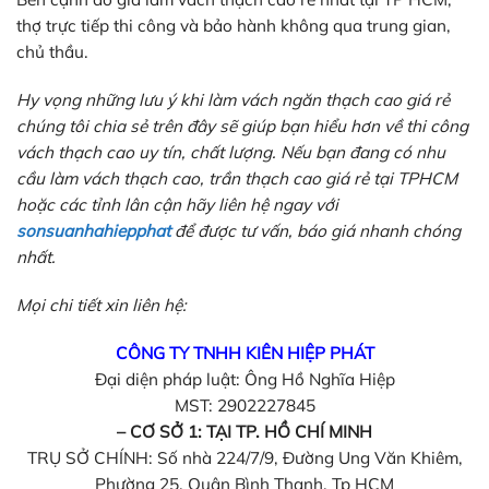
thợ trực tiếp thi công và bảo hành không qua trung gian,
chủ thầu.
Hy vọng những lưu ý khi làm vách ngăn thạch cao giá rẻ
chúng tôi chia sẻ trên đây sẽ giúp bạn hiểu hơn về thi công
vách thạch cao uy tín, chất lượng. Nếu bạn đang có nhu
cầu làm vách thạch cao, trần thạch cao giá rẻ tại TPHCM
hoặc các tỉnh lân cận hãy liên hệ ngay với
sonsuanhahiepphat
để được tư vấn, báo giá nhanh chóng
nhất.
Mọi chi tiết xin liên hệ:
CÔNG TY TNHH KIÊN HIỆP PHÁT
Đại diện pháp luật: Ông Hồ Nghĩa Hiệp
MST: 2902227845
– CƠ SỞ 1: TẠI TP. HỒ CHÍ MINH
TRỤ SỞ CHÍNH: Số nhà 224/7/9, Đường Ung Văn Khiêm,
Phường 25, Quận Bình Thạnh, Tp HCM