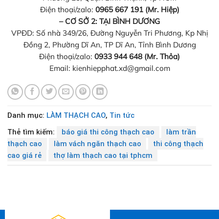
Điện thoại/zalo:
0965 667 191
(Mr. Hiệp)
– CƠ SỞ 2: TẠI BÌNH DƯƠNG
VPĐD: Số nhà 349/26, Đường Nguyễn Tri Phương, Kp Nhị
Đồng 2, Phường Dĩ An, TP Dĩ An, Tỉnh Bình Dương
Điện thoại/zalo:
0933 944 648 (Mr. Thỏa)
Email: kienhiepphat.xd@gmail.com
Danh mục:
LÀM THẠCH CAO
,
Tin tức
Thẻ tìm kiếm:
báo giá thi công thạch cao
làm trần
thạch cao
làm vách ngăn thạch cao
thi công thạch
cao giá rẻ
thợ làm thạch cao tại tphcm