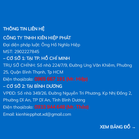
THÔNG TIN LIÊN HỆ
CÔNG TY TNHH KIÊN HIỆP PHÁT
Đại diện pháp luật: Ông Hồ Nghĩa Hiệp
MST: 2902227845
– CƠ SỞ 1: TẠI TP. HỒ CHÍ MINH
TRỤ SỞ CHÍNH: Số nhà 224/7/9, Đường Ung Văn Khiêm, Phường
25, Quận Bình Thạnh, Tp HCM
0965 667 191
(Mr. Hiệp)
Điện thoại/zalo:
– CƠ SỞ 2: TẠI BÌNH DƯƠNG
VPĐD: Số nhà 349/26, Đường Nguyễn Tri Phương, Kp Nhị Đồng 2,
Phường Dĩ An, TP Dĩ An, Tỉnh Bình Dương
0933 944 648 (Mr. Thỏa)
Điện thoại/zalo:
Email: kienhiepphat.xd@gmail.com
XEM BẢNG ĐỒ
→